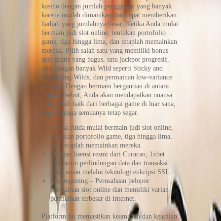
kasino dengan jumlah penggemar yang banyak
karena mudah dimainkan dan dapat memberikan
hadiah yang jumlahnya besar. Ketika Anda mulai
bermain judi slot online, tentukan portofolio
game, tiga hingga lima, dan tetaplah memainkan
mereka. Pilih salah satu yang memiliki bonus
spin gratis yang bagus, satu jackpot progresif,
satu dengan banyak Wild seperti Sticky and
Expanding Wilds, dan permainan low-variance
lainnya. Dengan bermain bergantian di antara
game tersebut, Anda akan mendapatkan nuansa
yang lebih baik dari berbagai game di luar sana,
dan menjaga semuanya tetap segar.
Ketika Anda mulai bermain judi slot online,
tentukan portofolio game, tiga hingga lima,
dan tetaplah memainkan mereka.
Dengan lisensi resmi dari Curacao, 1xbet
menjamin perlindungan data dan transaksi
yang aman melalui teknologi enkripsi SSL.
Microgaming – Perusahaan pelopor
permainan slot online dan memiliki varian
permainan terbesar di Internet.
Platform ini memastikan keamanan dan keadilan