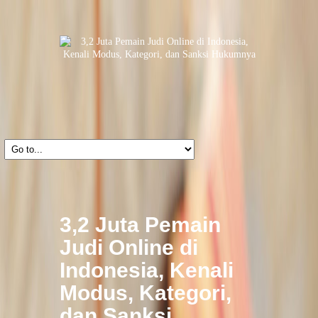
3,2 Juta Pemain
Judi Online di
Indonesia, Kenali
Modus, Kategori,
dan Sanksi