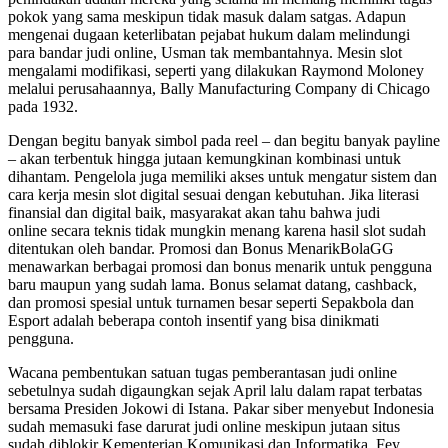
pokok yang sama meskipun tidak masuk dalam satgas. Adapun
mengenai dugaan keterlibatan pejabat hukum dalam melindungi
para bandar judi online, Usman tak membantahnya. Mesin slot
mengalami modifikasi, seperti yang dilakukan Raymond Moloney
melalui perusahaannya, Bally Manufacturing Company di Chicago
pada 1932.
Dengan begitu banyak simbol pada reel – dan begitu banyak payline
– akan terbentuk hingga jutaan kemungkinan kombinasi untuk
dihantam. Pengelola juga memiliki akses untuk mengatur sistem dan
cara kerja mesin slot digital sesuai dengan kebutuhan. Jika literasi
finansial dan digital baik, masyarakat akan tahu bahwa judi
online secara teknis tidak mungkin menang karena hasil slot sudah
ditentukan oleh bandar. Promosi dan Bonus MenarikBolaGG
menawarkan berbagai promosi dan bonus menarik untuk pengguna
baru maupun yang sudah lama. Bonus selamat datang, cashback,
dan promosi spesial untuk turnamen besar seperti Sepakbola dan
Esport adalah beberapa contoh insentif yang bisa dinikmati
pengguna.
Wacana pembentukan satuan tugas pemberantasan judi online
sebetulnya sudah digaungkan sejak April lalu dalam rapat terbatas
bersama Presiden Jokowi di Istana. Pakar siber menyebut Indonesia
sudah memasuki fase darurat judi online meskipun jutaan situs
sudah diblokir Kementerian Komunikasi dan Informatika. Fey