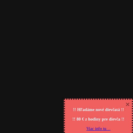
×
!! Hľadáme nové dievčatá !!
!! 80 € z hodiny pre dievča !!
Copyright @ Salón Kotva 2016 / Designed by
Viac info tu…