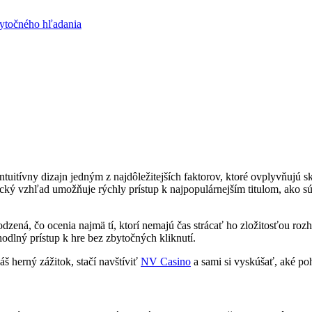
intuitívny dizajn jedným z najdôležitejších faktorov, ktoré ovplyvňujú
cký vzhľad umožňuje rýchly prístup k najpopulárnejším titulom, ako sú 
dzená, čo ocenia najmä tí, ktorí nemajú čas strácať ho zložitosťou rozh
hodlný prístup k hre bez zbytočných kliknutí.
š herný zážitok, stačí navštíviť
NV Casino
a sami si vyskúšať, aké po