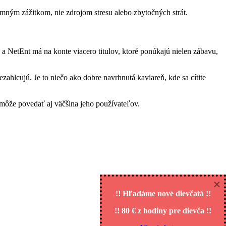
íjemným zážitkom, nie zdrojom stresu alebo zbytočných strát.
 a NetEnt má na konte viacero titulov, ktoré ponúkajú nielen zábavu,
hlcujú. Je to niečo ako dobre navrhnutá kaviareň, kde sa cítite
é môže povedať aj väčšina jeho používateľov.
×
!! Hľadáme nové dievčatá !!
!! 80 € z hodiny pre dievča !!