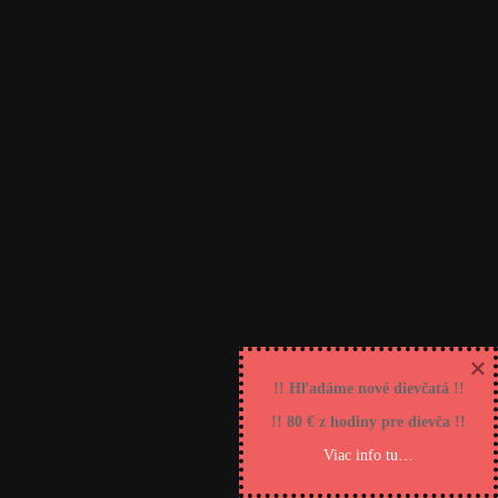
Copyright @ Salón Kotva 2016 / Designed by
×
!! Hľadáme nové dievčatá !!
!! 80 € z hodiny pre dievča !!
Viac info tu…