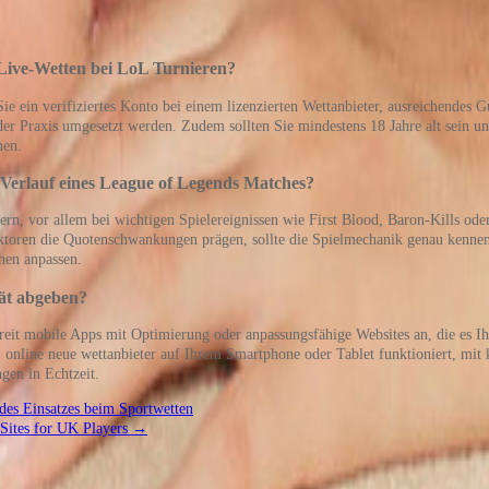
Live-Wetten bei LoL Turnieren?
ie ein verifiziertes Konto bei einem lizenzierten Wettanbieter, ausreichende
 der Praxis umgesetzt werden. Zudem sollten Sie mindestens 18 Jahre alt sein u
nen.
 Verlauf eines League of Legends Matches?
ern, vor allem bei wichtigen Spielereignissen wie First Blood, Baron-Kills o
ktoren die Quotenschwankungen prägen, sollte die Spielmechanik genau kennen 
hen anpassen.
ät abgeben?
ereit mobile Apps mit Optimierung oder anpassungsfähige Websites an, die es I
online neue wettanbieter auf Ihrem Smartphone oder Tablet funktioniert, mit
gen in Echtzeit.
des Einsatzes beim Sportwetten
Sites for UK Players
→