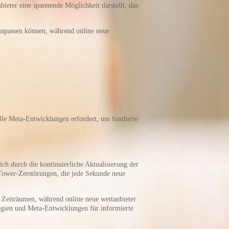
ieter eine spannende Möglichkeit darstellt, das
 anpassen können, während online neue
lle Meta-Entwicklungen erfordert, um fundierte
h durch die kontinuierliche Aktualisierung der
Tower-Zerstörungen, die jede Sekunde neue
n Zeiträumen, während online neue wettanbieter
egien und Meta-Entwicklungen für informierte