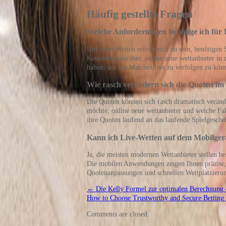
Häufig gestellte Fragen
Welche Anforderungen benötige ich für 
Um beim Wetten erfolgreich zu sein, benötigen S
Kenntnisse darüber, online neue wettanbieter in
haben, um die Matches live zu verfolgen zu kön
Wie rasch verändern sich die Quoten im
Die Quoten können sich rasch dramatisch veränd
möchte, online neue wettanbieter und welche Fa
ihre Quoten laufend an das laufende Spielgesche
Kann ich Live-Wetten auf dem Mobilger
Ja, die meisten modernen Wettanbieter stellen b
Die mobilen Anwendungen zeigen Ihnen präzise, 
Quotenanpassungen und schnellen Wettplatzierun
←
Die Kelly Formel zur optimalen Berechnung 
How to Choose Trustworthy and Secure Betting 
Comments are closed.