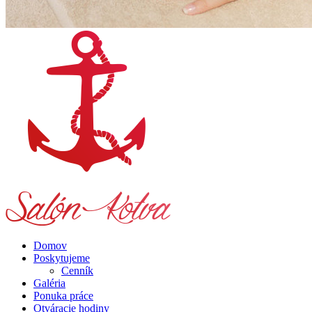
Domov
Poskytujeme
Cenník
Galéria
Ponuka práce
Otváracie hodiny